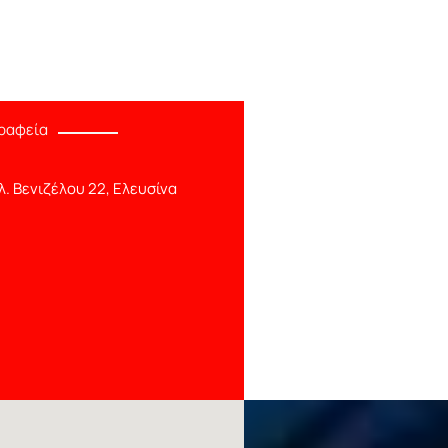
ραφεία
λ. Βενιζέλου 22, Ελευσίνα